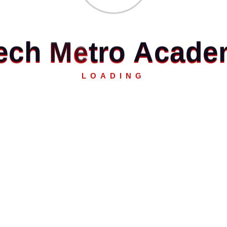
ai prakerin, arti dari kata tersebut ialah Praktek
ram sekolah yang pastinya melibatkan murid siswi nya
e
c
h
M
e
t
r
o
A
c
a
d
e
LOADING
 Pemasaran
anak anak SMK (Sekolah Menengah Kejuruan) PKL
na Tempat PKL adalah salah satu format kegiatan