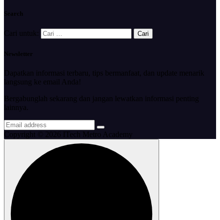
Search
Cari untuk:
Newsletter
Dapatkan informasi terbaru, tips bermanfaat, dan update menarik
langsung ke email Anda!
Bergabunglah sekarang dan jangan lewatkan informasi penting
lainnya.
Copyright © 2026 ITech Metro Academy