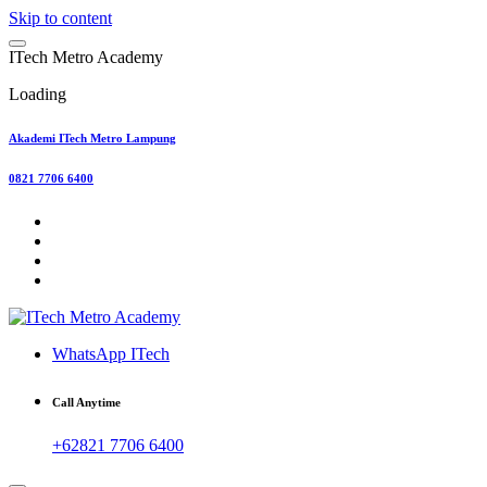
Skip to content
I
T
e
c
h
M
e
t
r
o
A
c
a
d
e
m
y
Loading
Akademi ITech Metro Lampung
0821 7706 6400
WhatsApp ITech
Call Anytime
+62821 7706 6400