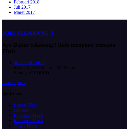
Februari 2018
Juli 2017
Maret 2017
JOIN SEKARANG !!
Ayo Daftar Sekarang!!
Raih mimpimu bersama
ITech
0821 7706 6400
Mon – Sat: 08:00 am – 05:00 pm,
Sunday:
CLOSED
G
e
t
a
Q
u
o
t
e
Quick Links
Lokasi ITech
Contact
Instagram ITech
Facebook ITech
Tiktok ITech