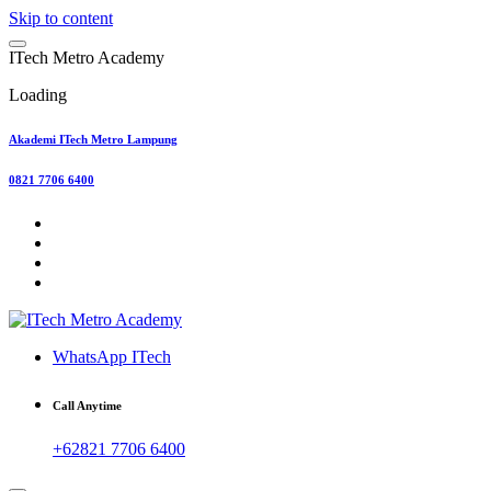
Skip to content
I
T
e
c
h
M
e
t
r
o
A
c
a
d
e
m
y
Loading
Akademi ITech Metro Lampung
0821 7706 6400
WhatsApp ITech
Call Anytime
+62821 7706 6400