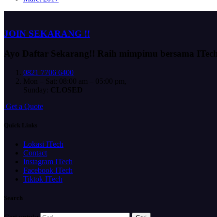
JOIN SEKARANG !!
Ayo Daftar Sekarang!!
Raih mimpimu bersama ITec
0821 7706 6400
Mon – Sat: 08:00 am – 05:00 pm,
Sunday:
CLOSED
G
e
t
a
Q
u
o
t
e
Quick Links
Lokasi ITech
Contact
Instagram ITech
Facebook ITech
Tiktok ITech
Search