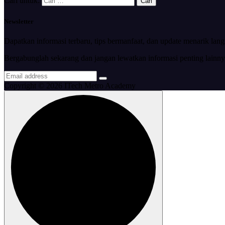
Cari untuk:
Newsletter
Dapatkan informasi terbaru, tips bermanfaat, dan update menarik lan
Bergabunglah sekarang dan jangan lewatkan informasi penting lainny
Copyright © 2026 ITech Metro Academy