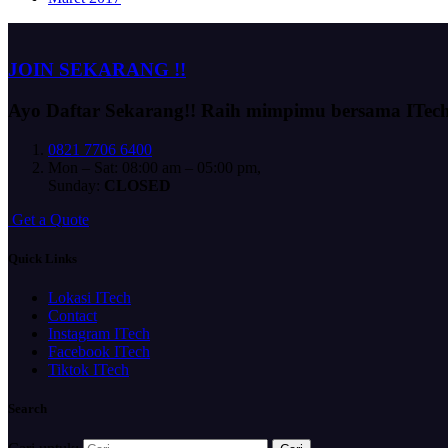
JOIN SEKARANG !!
Ayo Daftar Sekarang!!
Raih mimpimu bersama ITec
0821 7706 6400
Mon – Sat: 08:00 am – 05:00 pm,
Sunday:
CLOSED
G
e
t
a
Q
u
o
t
e
Quick Links
Lokasi ITech
Contact
Instagram ITech
Facebook ITech
Tiktok ITech
Search