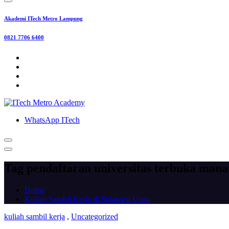
Akademi ITech Metro Lampung
0821 7706 6400
WhatsApp ITech
Tag pendaftaran universitas terbuka man
Home
Kuliah Sambil Kerja di Sulawesi Utara
kuliah sambil kerja
,
Uncategorized