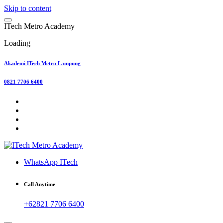
Skip to content
I
T
e
c
h
M
e
t
r
o
A
c
a
d
e
m
y
Loading
Akademi ITech Metro Lampung
0821 7706 6400
WhatsApp ITech
Call Anytime
+62821 7706 6400