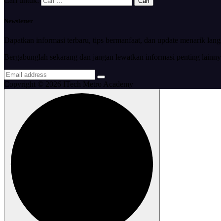
Cari untuk:
Newsletter
Dapatkan informasi terbaru, tips bermanfaat, dan update menarik lan
Bergabunglah sekarang dan jangan lewatkan informasi penting lainny
Copyright © 2026 ITech Metro Academy