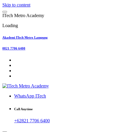
Skip to content
I
T
e
c
h
M
e
t
r
o
A
c
a
d
e
m
y
Loading
Akademi ITech Metro Lampung
0821 7706 6400
WhatsApp ITech
Call Anytime
+62821 7706 6400