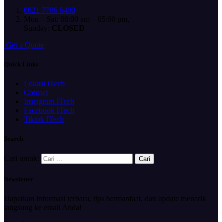
0821 7706 6400
Mon – Sat: 08:00 am – 05:00 pm,
Sunday:
CLOSED
G
e
t
a
Q
u
o
t
e
Quick Links
Lokasi ITech
Contact
Instagram ITech
Facebook ITech
Tiktok ITech
Search
Cari untuk:
Newsletter
Dapatkan informasi terbaru, tips bermanfaat, dan update menarik
langsung ke email Anda!