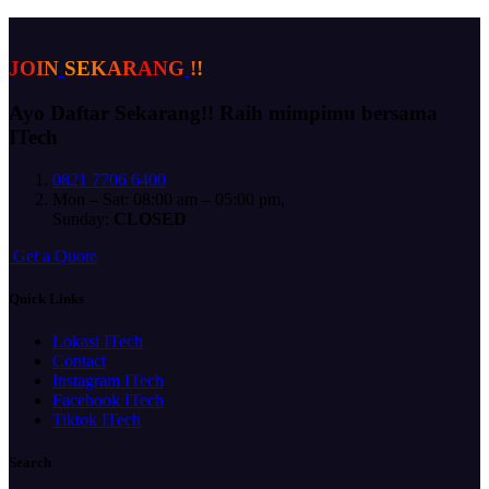
J
O
I
N
S
E
K
A
R
A
N
G
!
!
Ayo Daftar Sekarang!!
Raih mimpimu bersama
ITech
0821 7706 6400
Mon – Sat: 08:00 am – 05:00 pm,
Sunday:
CLOSED
G
e
t
a
Q
u
o
t
e
Quick Links
Lokasi ITech
Contact
Instagram ITech
Facebook ITech
Tiktok ITech
Search