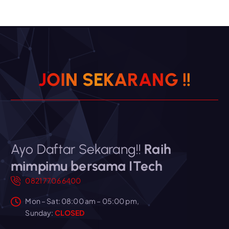
J
O
I
N
S
E
K
A
R
A
N
G
!
!
Ayo Daftar Sekarang!!
Raih
mimpimu bersama ITech
0821 7706 6400
Mon – Sat: 08:00 am – 05:00 pm,
Sunday:
CLOSED