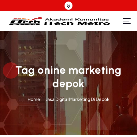
S
k
i
p
t
o
c
o
n
t
Tag onine marketing
e
depok
n
t
Home
Jasa Digital Marketing Di Depok