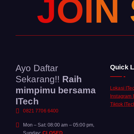
J
O
I
N
Ayo Daftar
Quick L
Sekarang!!
Raih
mimpimu bersama
Lokasi ITe
Instagram 
ITech
Tiktok ITec
0821 7706 6400
Mon – Sat: 08:00 am – 05:00 pm,
Sunday:
CLOSED