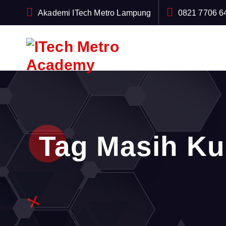
S
Akademi ITech Metro Lampung
0821 7706 6
k
i
p
t
o
c
o
n
t
Tag Masih Ku
e
n
t