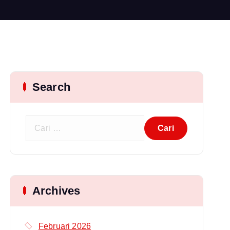
Search
C
a
r
i
u
Archives
n
t
u
Februari 2026