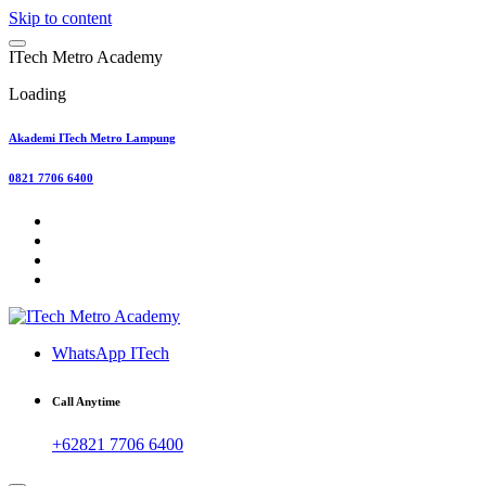
Skip to content
I
T
e
c
h
M
e
t
r
o
A
c
a
d
e
m
y
Loading
Akademi ITech Metro Lampung
0821 7706 6400
WhatsApp ITech
Call Anytime
+62821 7706 6400