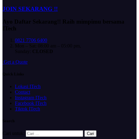
JOIN SEKARANG !!
Ayo Daftar Sekarang!!
Raih mimpimu bersama
ITech
0821 7706 6400
Mon – Sat: 08:00 am – 05:00 pm,
Sunday:
CLOSED
G
e
t
a
Q
u
o
t
e
Quick Links
Lokasi ITech
Contact
Instagram ITech
Facebook ITech
Tiktok ITech
Search
Cari untuk: