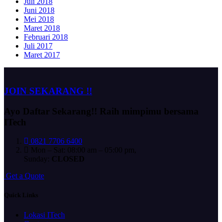
Juli 2018
Juni 2018
Mei 2018
Maret 2018
Februari 2018
Juli 2017
Maret 2017
JOIN SEKARANG !!
Ayo Daftar Sekarang!!
Raih mimpimu bersama
ITech
0821 7706 6400
Mon – Sat: 08:00 am – 05:00 pm,
Sunday:
CLOSED
G
e
t
a
Q
u
o
t
e
Quick Links
Lokasi ITech