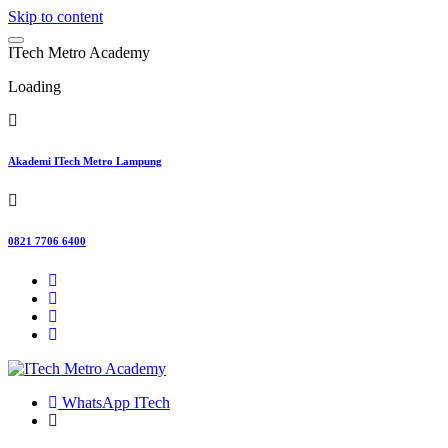
Skip to content
I
T
e
c
h
M
e
t
r
o
A
c
a
d
e
m
y
Loading
Akademi ITech Metro Lampung
0821 7706 6400
WhatsApp ITech