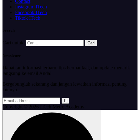
Contact
Instagram ITech
Facebook ITech
Tiktok ITech
Search
Cari untuk:
Newsletter
Dapatkan informasi terbaru, tips bermanfaat, dan update menarik
langsung ke email Anda!
Bergabunglah sekarang dan jangan lewatkan informasi penting
lainnya.
Copyright © 2026 ITech Metro Academy