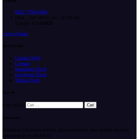
0821 7706 6400
Mon – Sat: 08:00 am – 05:00 pm,
Sunday:
CLOSED
G
e
t
a
Q
u
o
t
e
Quick Links
Lokasi ITech
Contact
Instagram ITech
Facebook ITech
Tiktok ITech
Search
Cari untuk:
Newsletter
Dapatkan informasi terbaru, tips bermanfaat, dan update menarik
langsung ke email Anda!