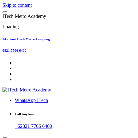
Skip to content
I
T
e
c
h
M
e
t
r
o
A
c
a
d
e
m
y
Loading
Akademi ITech Metro Lampung
0821 7706 6400
WhatsApp ITech
Call Anytime
+62821 7706 6400