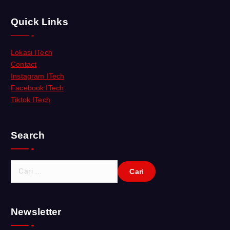
Quick Links
Lokasi ITech
Contact
Instagram ITech
Facebook ITech
Tiktok ITech
Search
C
a
r
i
Newsletter
u
n