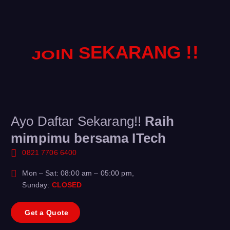
!
!
G
N
A
R
A
K
E
S
N
I
O
J
Ayo Daftar Sekarang!!
Raih
mimpimu bersama ITech
0821 7706 6400
Mon – Sat: 08:00 am – 05:00 pm,
Sunday:
CLOSED
G
e
t
a
Q
u
o
t
e