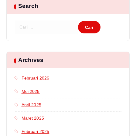
Search
C
a
r
i
u
n
Archives
t
u
Februari 2026
k
:
Mei 2025
April 2025
Maret 2025
Februari 2025