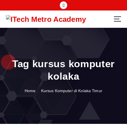
S
k
i
p
t
o
c
o
n
Tag kursus komputer
t
e
kolaka
n
t
Home
Kursus Komputer di Kolaka Timur