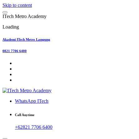
Skip to content
I
T
e
c
h
M
e
t
r
o
A
c
a
d
e
m
y
Loading
Akademi ITech Metro Lampung
0821 7706 6400
WhatsApp ITech
Call Anytime
+62821 7706 6400