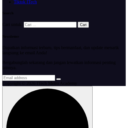
Tiktok ITech
Search
Cari untuk:
Newsletter
Dapatkan informasi terbaru, tips bermanfaat, dan update menarik
langsung ke email Anda!
Bergabunglah sekarang dan jangan lewatkan informasi penting
lainnya.
Copyright © 2026 ITech Metro Academy