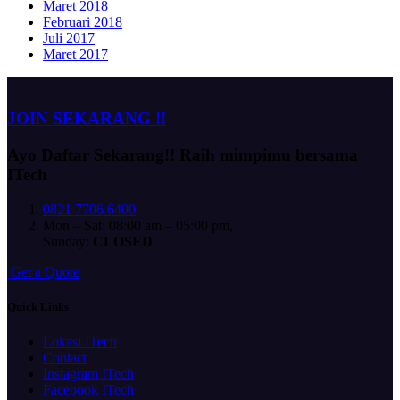
Maret 2018
Februari 2018
Juli 2017
Maret 2017
JOIN SEKARANG !!
Ayo Daftar Sekarang!!
Raih mimpimu bersama
ITech
0821 7706 6400
Mon – Sat: 08:00 am – 05:00 pm,
Sunday:
CLOSED
G
e
t
a
Q
u
o
t
e
Quick Links
Lokasi ITech
Contact
Instagram ITech
Facebook ITech