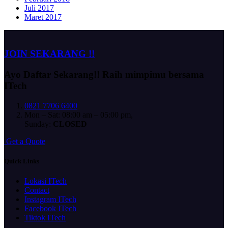
Juli 2017
Maret 2017
JOIN SEKARANG !!
Ayo Daftar Sekarang!!
Raih mimpimu bersama
ITech
0821 7706 6400
Mon – Sat: 08:00 am – 05:00 pm,
Sunday:
CLOSED
G
e
t
a
Q
u
o
t
e
Quick Links
Lokasi ITech
Contact
Instagram ITech
Facebook ITech
Tiktok ITech