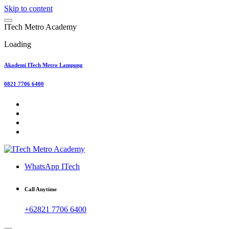
Skip to content
I
T
e
c
h
M
e
t
r
o
A
c
a
d
e
m
y
Loading
Akademi ITech Metro Lampung
0821 7706 6400
WhatsApp ITech
Call Anytime
+62821 7706 6400