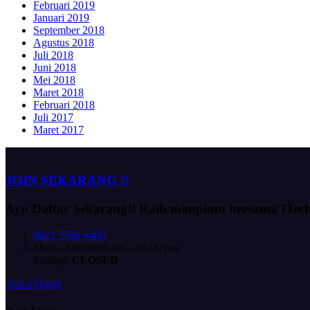
Februari 2019
Januari 2019
September 2018
Agustus 2018
Juli 2018
Juni 2018
Mei 2018
Maret 2018
Februari 2018
Juli 2017
Maret 2017
JOIN SEKARANG !!
Ayo Daftar Sekarang!!
Raih mimpimu bersama ITec
0821 7706 6400
Mon – Sat: 08:00 am – 05:00 pm,
Sunday:
CLOSED
G
e
t
a
Q
u
o
t
e