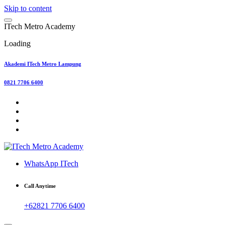
Skip to content
I
T
e
c
h
M
e
t
r
o
A
c
a
d
e
m
y
Loading
Akademi ITech Metro Lampung
0821 7706 6400
WhatsApp ITech
Call Anytime
+62821 7706 6400