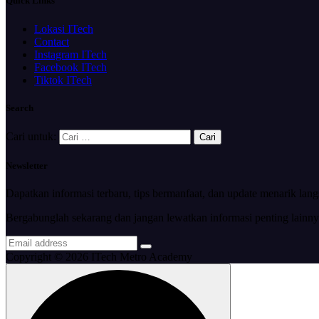
Quick Links
Lokasi ITech
Contact
Instagram ITech
Facebook ITech
Tiktok ITech
Search
Cari untuk:
Newsletter
Dapatkan informasi terbaru, tips bermanfaat, dan update menarik lan
Bergabunglah sekarang dan jangan lewatkan informasi penting lainny
Copyright © 2026 ITech Metro Academy