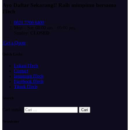
Ayo Daftar Sekarang!!
Raih mimpimu bersama
ITech
0821 7706 6400
Mon – Sat: 08:00 am – 05:00 pm,
Sunday:
CLOSED
G
e
t
a
Q
u
o
t
e
Quick Links
Lokasi ITech
Contact
Instagram ITech
Facebook ITech
Tiktok ITech
Search
Cari untuk:
Newsletter