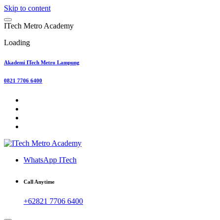
Skip to content
I
T
e
c
h
M
e
t
r
o
A
c
a
d
e
m
y
Loading
Akademi ITech Metro Lampung
0821 7706 6400
WhatsApp ITech
Call Anytime
+62821 7706 6400