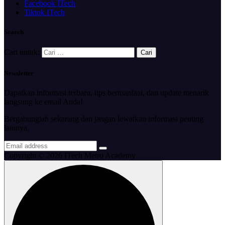
Facebook ITech
Tiktok ITech
Search
Cari untuk:
Newsletter
Dapatkan informasi terbaru, tips bermanfaat, dan update menarik
langsung ke email Anda!
Bergabunglah sekarang dan jangan lewatkan informasi penting
lainnya.
Copyright © 2026 ITech Metro Academy