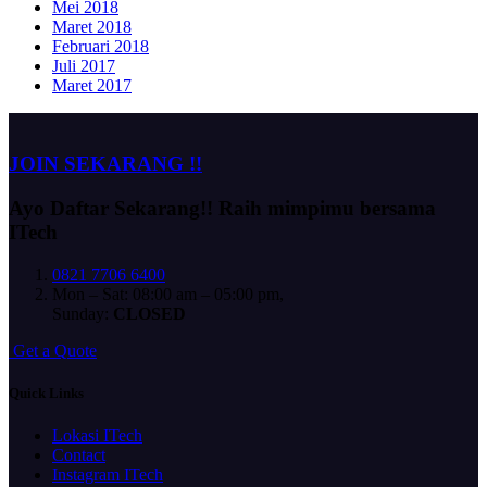
Mei 2018
Maret 2018
Februari 2018
Juli 2017
Maret 2017
JOIN SEKARANG !!
Ayo Daftar Sekarang!!
Raih mimpimu bersama
ITech
0821 7706 6400
Mon – Sat: 08:00 am – 05:00 pm,
Sunday:
CLOSED
G
e
t
a
Q
u
o
t
e
Quick Links
Lokasi ITech
Contact
Instagram ITech