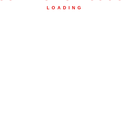
LOADING