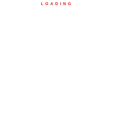
LOADING