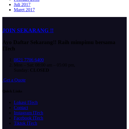
Juli 2017
Maret 2017
JOIN SEKARANG !!
Ayo Daftar Sekarang!!
Raih mimpimu bersama
ITech
0821 7706 6400
Mon – Sat: 08:00 am – 05:00 pm,
Sunday:
CLOSED
G
e
t
a
Q
u
o
t
e
Quick Links
Lokasi ITech
Contact
Instagram ITech
Facebook ITech
Tiktok ITech