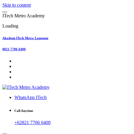
Skip to content
I
T
e
c
h
M
e
t
r
o
A
c
a
d
e
m
y
Loading
Akademi ITech Metro Lampung
0821 7706 6400
WhatsApp ITech
Call Anytime
+62821 7706 6400