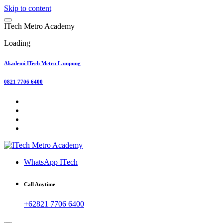
Skip to content
I
T
e
c
h
M
e
t
r
o
A
c
a
d
e
m
y
Loading
Akademi ITech Metro Lampung
0821 7706 6400
WhatsApp ITech
Call Anytime
+62821 7706 6400