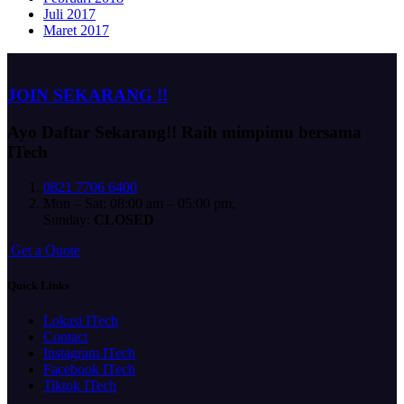
Juli 2017
Maret 2017
JOIN SEKARANG !!
Ayo Daftar Sekarang!!
Raih mimpimu bersama
ITech
0821 7706 6400
Mon – Sat: 08:00 am – 05:00 pm,
Sunday:
CLOSED
G
e
t
a
Q
u
o
t
e
Quick Links
Lokasi ITech
Contact
Instagram ITech
Facebook ITech
Tiktok ITech