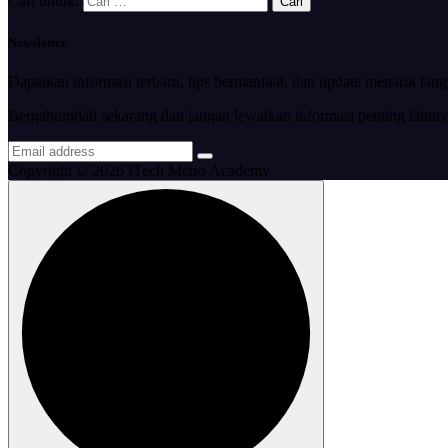
Cari untuk:
Newsletter
Dapatkan informasi terbaru, tips bermanfaat, dan update menarik lan
Bergabunglah sekarang dan jangan lewatkan informasi penting lainny
Copyright © 2026 ITech Metro Academy