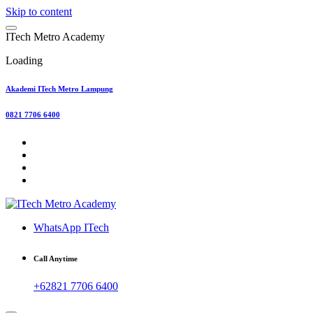
Skip to content
I
T
e
c
h
M
e
t
r
o
A
c
a
d
e
m
y
Loading
Akademi ITech Metro Lampung
0821 7706 6400
WhatsApp ITech
Call Anytime
+62821 7706 6400