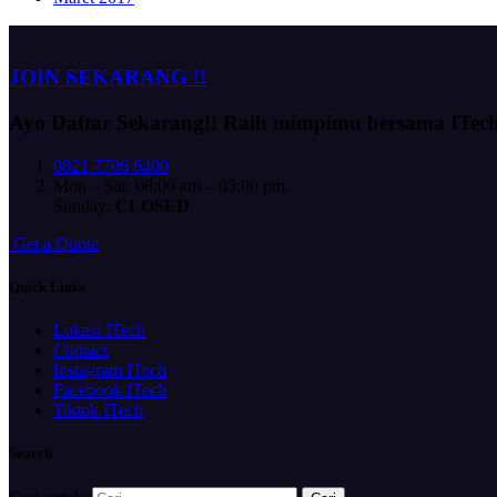
JOIN SEKARANG !!
Ayo Daftar Sekarang!!
Raih mimpimu bersama ITec
0821 7706 6400
Mon – Sat: 08:00 am – 05:00 pm,
Sunday:
CLOSED
G
e
t
a
Q
u
o
t
e
Quick Links
Lokasi ITech
Contact
Instagram ITech
Facebook ITech
Tiktok ITech
Search