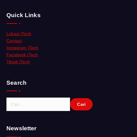
Quick Links
Lokasi ITech
Contact
Instagram ITech
Facebook ITech
Tiktok ITech
Search
C
a
r
i
Newsletter
u
n