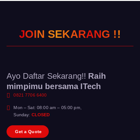
J
O
I
N
S
E
K
A
R
A
N
G
!
!
Ayo Daftar Sekarang!!
Raih
mimpimu bersama ITech
0821 7706 6400
Mon – Sat: 08:00 am – 05:00 pm,
Sunday:
CLOSED
G
e
t
a
Q
u
o
t
e