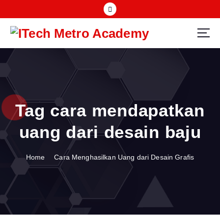
S
k
i
p
t
o
c
o
n
Tag cara mendapatkan
t
e
uang dari desain baju
n
t
Home
Cara Menghasilkan Uang dari Desain Grafis