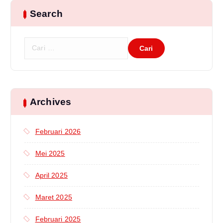
Search
C
a
r
i
u
n
Archives
t
u
Februari 2026
k
:
Mei 2025
April 2025
Maret 2025
Februari 2025