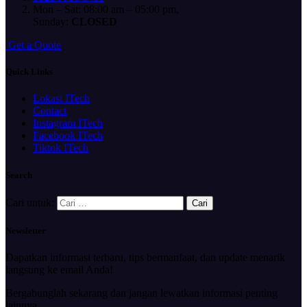
Mon – Sat: 08:00 am – 05:00 pm,
Sunday:
CLOSED
G
e
t
a
Q
u
o
t
e
Quick Links
Lokasi ITech
Contact
Instagram ITech
Facebook ITech
Tiktok ITech
Search
Cari untuk:
Newsletter
Dapatkan informasi terbaru, tips bermanfaat, dan update menarik
langsung ke email Anda!
Bergabunglah sekarang dan jangan lewatkan informasi penting
lainnya.