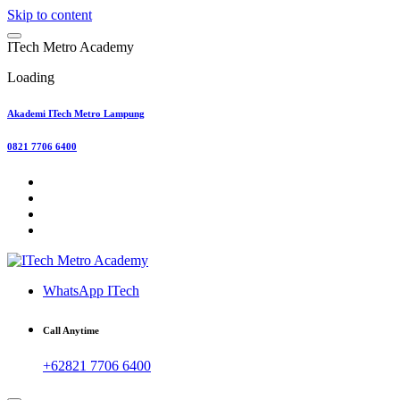
Skip to content
I
T
e
c
h
M
e
t
r
o
A
c
a
d
e
m
y
Loading
Akademi ITech Metro Lampung
0821 7706 6400
WhatsApp ITech
Call Anytime
+62821 7706 6400