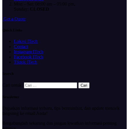
Mon – Sat: 08:00 am – 05:00 pm,
Sunday:
CLOSED
G
e
t
a
Q
u
o
t
e
Quick Links
Lokasi ITech
Contact
Instagram ITech
Facebook ITech
Tiktok ITech
Search
Cari untuk:
Newsletter
Dapatkan informasi terbaru, tips bermanfaat, dan update menarik
langsung ke email Anda!
Bergabunglah sekarang dan jangan lewatkan informasi penting
lainnya.