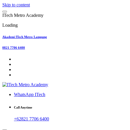
Skip to content
I
T
e
c
h
M
e
t
r
o
A
c
a
d
e
m
y
Loading
Akademi ITech Metro Lampung
0821 7706 6400
WhatsApp ITech
Call Anytime
+62821 7706 6400