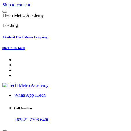
Skip to content
I
T
e
c
h
M
e
t
r
o
A
c
a
d
e
m
y
Loading
Akademi ITech Metro Lampung
0821 7706 6400
WhatsApp ITech
Call Anytime
+62821 7706 6400