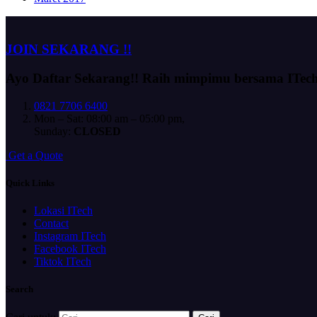
JOIN SEKARANG !!
Ayo Daftar Sekarang!!
Raih mimpimu bersama ITec
0821 7706 6400
Mon – Sat: 08:00 am – 05:00 pm,
Sunday:
CLOSED
G
e
t
a
Q
u
o
t
e
Quick Links
Lokasi ITech
Contact
Instagram ITech
Facebook ITech
Tiktok ITech
Search