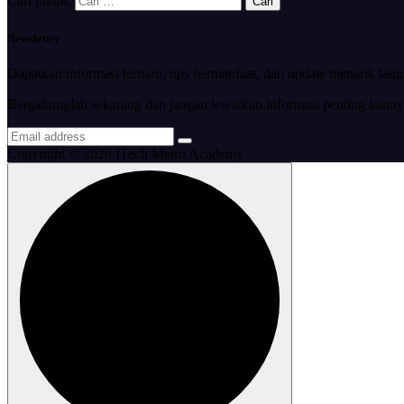
Cari untuk:
Newsletter
Dapatkan informasi terbaru, tips bermanfaat, dan update menarik lan
Bergabunglah sekarang dan jangan lewatkan informasi penting lainny
Copyright © 2026 ITech Metro Academy