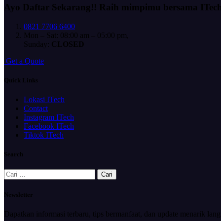
Ayo Daftar Sekarang!!
Raih mimpimu bersama ITec
0821 7706 6400
Mon – Sat: 08:00 am – 05:00 pm,
Sunday:
CLOSED
G
e
t
a
Q
u
o
t
e
Quick Links
Lokasi ITech
Contact
Instagram ITech
Facebook ITech
Tiktok ITech
Search
Cari
untuk:
Newsletter
Dapatkan informasi terbaru, tips bermanfaat, dan update menarik lan