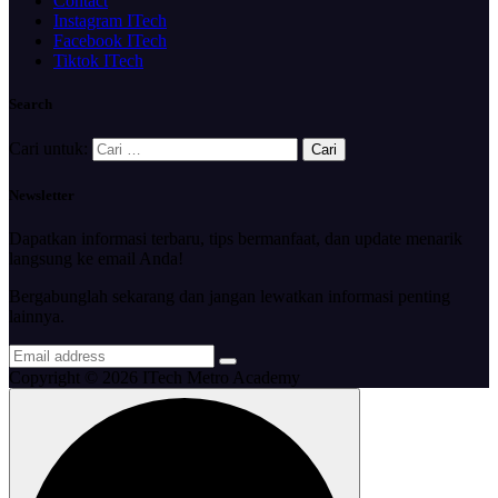
Contact
Instagram ITech
Facebook ITech
Tiktok ITech
Search
Cari untuk:
Newsletter
Dapatkan informasi terbaru, tips bermanfaat, dan update menarik
langsung ke email Anda!
Bergabunglah sekarang dan jangan lewatkan informasi penting
lainnya.
Copyright © 2026 ITech Metro Academy