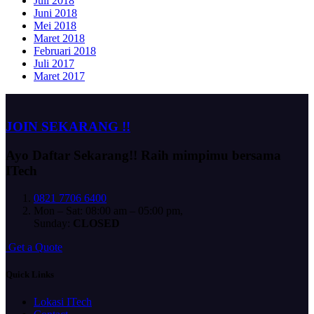
Juli 2018
Juni 2018
Mei 2018
Maret 2018
Februari 2018
Juli 2017
Maret 2017
JOIN SEKARANG !!
Ayo Daftar Sekarang!!
Raih mimpimu bersama
ITech
0821 7706 6400
Mon – Sat: 08:00 am – 05:00 pm,
Sunday:
CLOSED
G
e
t
a
Q
u
o
t
e
Quick Links
Lokasi ITech