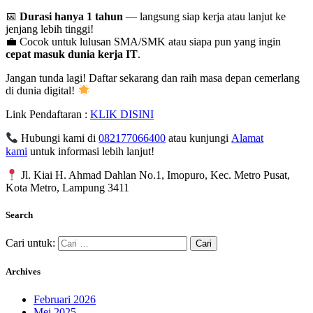
📅
Durasi hanya 1 tahun
— langsung siap kerja atau lanjut ke
jenjang lebih tinggi!
💼 Cocok untuk lulusan SMA/SMK atau siapa pun yang ingin
cepat masuk dunia kerja IT
.
Jangan tunda lagi! Daftar sekarang dan raih masa depan cemerlang
di dunia digital!
Link Pendaftaran :
KLIK DISINI
Hubungi kami di
082177066400
atau kunjungi
Alamat
kami
untuk informasi lebih lanjut!
Jl. Kiai H. Ahmad Dahlan No.1, Imopuro, Kec. Metro Pusat,
Kota Metro, Lampung 3411
Search
Cari untuk:
Archives
Februari 2026
Mei 2025