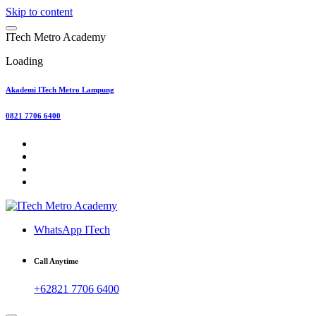
Skip to content
I
T
e
c
h
M
e
t
r
o
A
c
a
d
e
m
y
Loading
Akademi ITech Metro Lampung
0821 7706 6400
WhatsApp ITech
Call Anytime
+62821 7706 6400