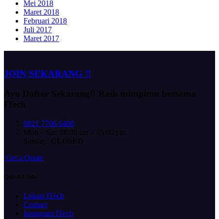
Mei 2018
Maret 2018
Februari 2018
Juli 2017
Maret 2017
JOIN SEKARANG !!
Ayo Daftar Sekarang!!
Raih mimpimu bersama
ITech
0821 7706 6400
Mon – Sat: 08:00 am – 05:00 pm,
Sunday:
CLOSED
G
e
t
a
Q
u
o
t
e
Quick Links
Lokasi ITech
Contact
Instagram ITech