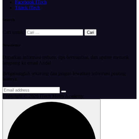
Facebook ITech
Tiktok ITech
Search
Cari untuk:
Newsletter
Dapatkan informasi terbaru, tips bermanfaat, dan update menarik
langsung ke email Anda!
Bergabunglah sekarang dan jangan lewatkan informasi penting
lainnya.
Copyright © 2026 ITech Metro Academy