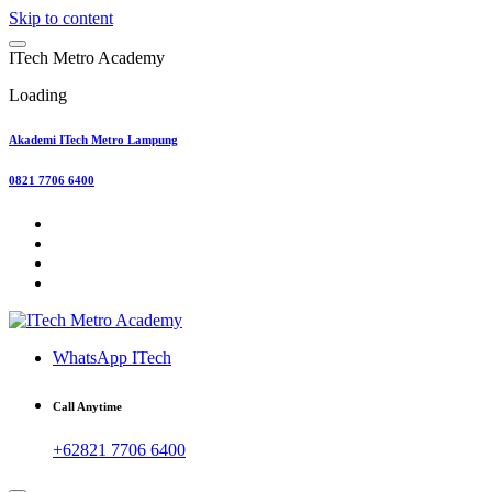
Skip to content
I
T
e
c
h
M
e
t
r
o
A
c
a
d
e
m
y
Loading
Akademi ITech Metro Lampung
0821 7706 6400
WhatsApp ITech
Call Anytime
+62821 7706 6400